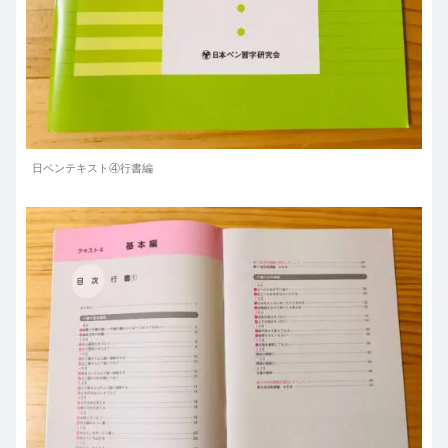
日ペンテキスト④行書編