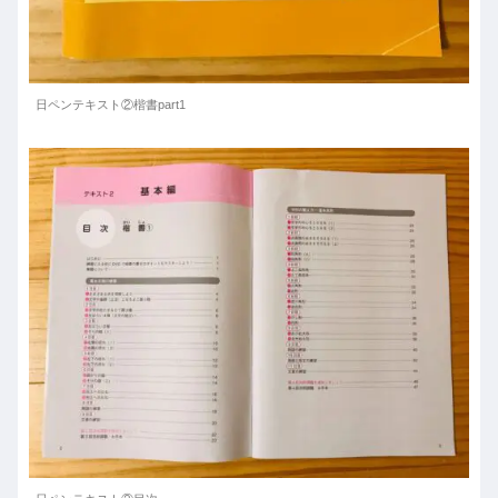
日ペンテキスト②楷書part1