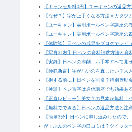
【キャンセル料0円】ユーキャンの返品方
【なぜ？】字が上手くなる方法＝カタツ
【ユーキャン】実用ボールペン字講座の
【ユーキャン】実用ボールペン字講座の
【体験談】日ペンの成果をブログでレビュ
【写真31枚】日ペンの資料請求方法と資
【実録】日ペンの添削、お手本すべて見
【師範断言】字が汚いのを直したい？大
【損する前に】日ペンを割引？特別奨励金
【検証】ペン習字は通信講座でも効果あ
【正直レビュー】美文字の見本が無料！
【無料でできる】日ペンの返品方法と注
【簡単3分】日ペンに申し込みしたので、
がくぶんのペン字の口コミは？ツイッタ