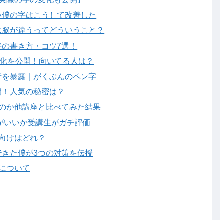
い僕の字はこうして改善した
は脳が違うってどういうこと？
の書き方・コツ7選！
変化を公開！向いてる人は？
音を暴露｜がくぶんのペン字
開！人気の秘密は？
なのか他講座と比べてみた結果
ちがいいか受講生がガチ評価
向けはどれ？
きた僕が3つの対策を伝授
について