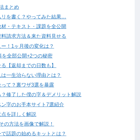
法まとめ
ムリを書く？やってみた結果…
教材・テキスト・課題を全公開
資料請求方法＆来た資料見せる
ー！1ヶ月後の変化は？
料を全部公開+2つの秘密
せる【返却までの日数も】
人は一生治らない理由とは？
って？裏ワザ3選を暴露
る？修了した僕の字＆デメリット解説
ペン字のお手本サイト7選紹介
意点を詳しく解説
その方法を画像で解説！
ーで話題の始めるキットとは？