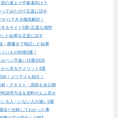
？初心者より中級者向け？
やってみたので正直に話す
生だからできる徹底解説！
きるサイト5選+正直な感想
講した結果を正直に話す
縦・横書きで検証した結果
くい人の特徴3選！
ペン字違い10選2026
から見るデメリット4選
026！メリデメも紹介！
教材・テキスト・課題を全公開
資料請求方法＆資料ぜんぶ見せ
ている人・いない人の違い3選
･通信と比較してわかった事
実際の字の変化も公開】