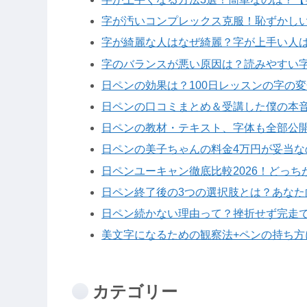
字が汚いコンプレックス克服！恥ずかし
字が綺麗な人はなぜ綺麗？字が上手い人
字のバランスが悪い原因は？読みやすい字
日ペンの効果は？100日レッスンの字の
日ペンの口コミまとめ＆受講した僕の本
日ペンの教材・テキスト、字体も全部公
日ペンの美子ちゃんの料金4万円が妥当
日ペンユーキャン徹底比較2026！どっ
日ペン終了後の3つの選択肢とは？あなた
日ペン続かない理由って？挫折せず完走で
美文字になるための観察法+ペンの持ち方
カテゴリー