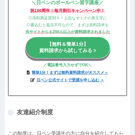
＼日ペンのボールペン習字講座／
祝100周年！毎月割引キャンペーン中！
◎添削満足度93％！上品なオトナの美文字に
◎書込むと返品不可なので、まずは資料請求を
当サイトからも250人以上が資料請求されました
【無料＆簡単1分】
資料請求から試してみる >
／電話
番号
入力せずでOK
＼
簡単1分！まずは無料資料請求がオススメ＞
日ペン公式サイトで受講を申し込む ＞
友達紹介制度
この制度は、日ペン受講生の方に自分を紹介してもら