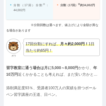
※
※
分割（17回）分割
：
分割（17回）
約34,002円
44,002円
※分割回数は選べます、値上げにより金額が異な
る場合があります
17回分割にすれば、
月々約2,000円！
1日
当たり約65円！
ガウ
習字教室に通う場合は月に5,000～8,000円
かかり、
年
10万円
近くかかることも考えれば、まだ安い方かと…
添削満足度93％、受講者100万人の実績を持つボール
ペン習字講座の王道、日ペン。