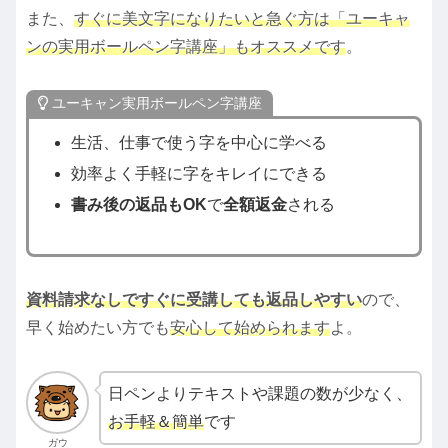
また、
すぐに美文字になりたいと急ぐ方
は
「ユーキャ
ンの実用ボールペン字講座」もオススメです
。
ユーキャン実用ボールペン字講座
生活、仕事で使う字を中心に学べる
効率よく手軽に字をキレイにできる
書み後の返品もOK
で
全額返金
される
資料請求なしですぐに受講しても返品しやすい
ので、
早く始めたい方でも
安心して始められます
よ。
日ペンよりテキストや課題の数が少なく、
お手軽＆簡単
です
ガウ