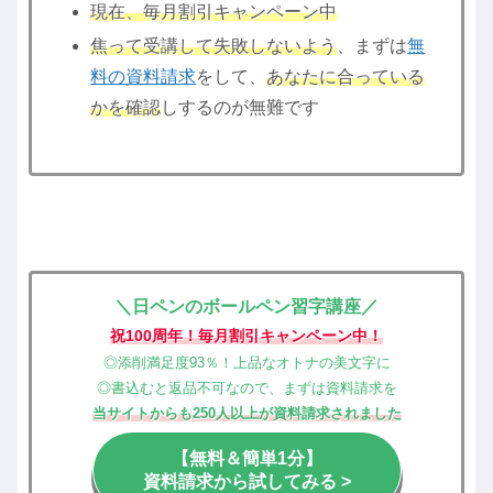
現在、毎月割引キャンペーン中
焦って受講して失敗しないよう
、まずは
無
料の資料請求
をして、
あなたに合っている
かを確認
しするのが無難です
＼日ペンのボールペン習字講座／
祝100周年！毎月割引キャンペーン中！
◎添削満足度93％！上品なオトナの美文字に
◎書込むと返品不可なので、まずは資料請求を
当サイトからも250人以上が資料請求されました
【無料＆簡単1分】
資料請求から試してみる >