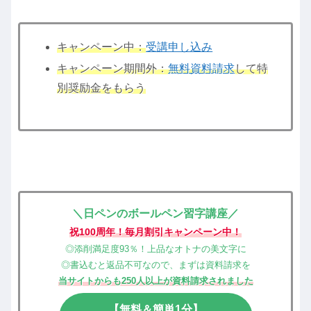
キャンペーン中：
受講申し込み
キャンペーン期間外：
無料資料請求
して特
別奨励金をもらう
＼日ペンのボールペン習字講座／
祝100周年！毎月割引キャンペーン中！
◎添削満足度93％！上品なオトナの美文字に
◎書込むと返品不可なので、まずは資料請求を
当サイトからも250人以上が資料請求されました
【無料＆簡単1分】