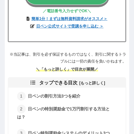
／電話
番号
入力せずでOK
＼
簡単1分！まずは無料資料請求がオススメ＞
日ペン公式サイトで受講を申し込む ＞
※当記事は、割引を必ず保証するものではなく、割引に関するトラ
ブルには一切の責任を負いかねます。
＼
「
もっと
詳しく
」
で
目次が展開
／
タップできる目次
日ペンの割引方法3つを紹介
日ペンの特別奨励金で1万円割引する方法と
は？
日ペン特別奨励金システムのデメリット3つ