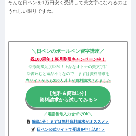
そんな日ペンを1万円安く受講して美文字になれるのは
うれしい限りですね。
＼日ペンのボールペン習字講座／
祝100周年！毎月割引キャンペーン中！
◎添削満足度93％！上品なオトナの美文字に
◎書込むと返品不可なので、まずは資料請求を
当サイトからも250人以上が資料請求されました
【無料＆簡単1分】
資料請求から試してみる >
／電話
番号
入力せずでOK
＼
簡単1分！まずは無料資料請求がオススメ＞
日ペン公式サイトで受講を申し込む ＞